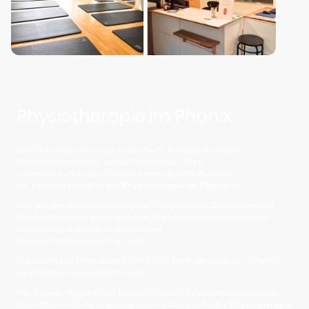
Physiotherapie im Phönix
Das "3 Institutionen unter einem Dach" Konzept des FOKKO-
Gesundheitszentrums aus der Kronsforder Allee
setzen wir auch in den Räumlichkeiten des LBV Phönix in
der Falkenstraße 44. In der
Physiotherapie im Phönix
um.
Hier werden physiotherapeutische Anwendungen, Osteopathie und
Wohlfühlbehandlungen angeboten. Auch Rehabilitationssport und
Kurstraining in kleinen Gruppen sowie
Personal Training findet hier statt.
Außerdem steht hier unser Milon-Zirkel. Ein
Kraft-Ausdauer-Zirkel für
ein effektives Ganzkörpertraining.
Wer Patient, Mitglied oder Kunde im FOKKO-Gesundheitszentrum ist,
kann daher auch die Angebote unserer Zweigstelle der
Physiotherapie