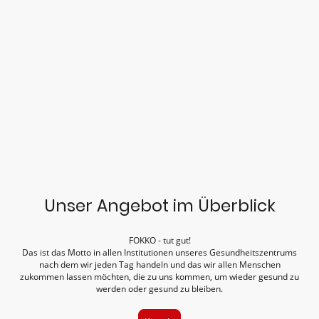
FOKKO-Fitness
Körperliche Fitness ist keine Frage des Alters.
Ganztägiges Angebot an Fitness- und Gesundheitskursen
Gerätetraining, Personal-Training, T-Cage, Prävention
Unser Angebot im Überblick
FOKKO - tut gut!
Das ist das Motto in allen Institutionen unseres Gesundheitszentrums
nach dem wir jeden Tag handeln und das wir allen Menschen
zukommen lassen möchten, die zu uns kommen, um wieder gesund zu
werden oder gesund zu bleiben.