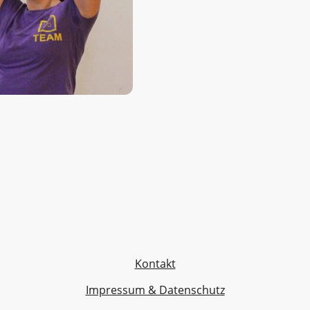
der gesamte Körper gestärkt
Kurs ist eher für Teilnehme
geeignet. Bodyfit verbessert
steigert auch das Wohlbefi
besonders viel Spaß.
Kontakt
Impressum & Datenschutz