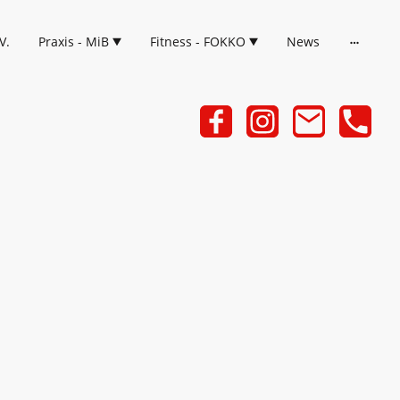
V.
Praxis - MiB
Fitness - FOKKO
News
er
er Kraft, Ausdauer und
 trainiert. Durch
n mit dem eigenen
 oder leichten Gewichten wird