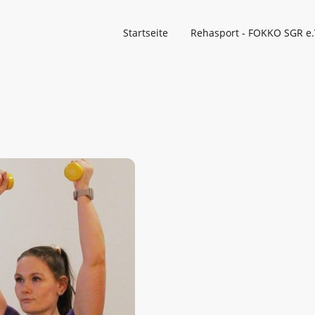
Startseite
Rehasport - FOKKO SGR e.
Bodyfit/-pow
Ein vielseitiger Sportkurs, d
Beweglichkeit gleichermaßen
abwechslungsreiche Übunge
Körpergewicht, Kleingeräten