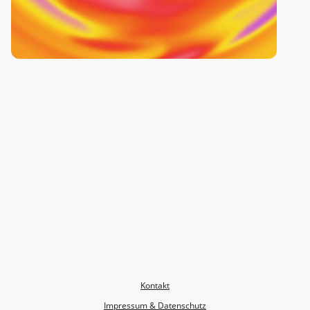
Fatburner
Ein intensiver Kurs, der den Stoffwechsel anregt und die
Fettverbrennung optimal unterstützt. Mit einer Kombination aus Cardio-
und Kräftigungsübungen wird der ganze Körper trainiert, Ausdauer
gesteigert und Muskulatur aufgebaut. Das abwechslungsreiche
Workout bringt dich ins Schwitzen, kurbelt die Kalorienverbrennung an
und sorgt gleichzeitig für mehr Energie und Fitness im Alltag.
Kontakt
Impressum & Datenschutz