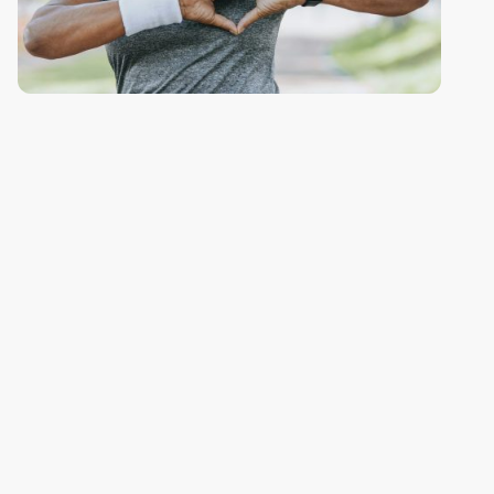
Herzsport
Dieser Kurs ist ein speziell für Menschen mit Herz-Kreislauf-
Erkrankungen entwickeltes Training. Der Kurs
kombiniert Ausdauer- und Kräftigungsübungen, um die Herzfunktion zu
verbessern und die allgemeine Fitness zu fördern. Die Übungen helfen,
das Risiko zu weiteren Herzproblemen zu senken und fördern eine
gesunde Lebensweise.
Die Teilnahme am Kurs ist nur mit einer gültigen Rehasportverordnung
für Herzsport möglich. Ein ausführliches Vorgespräch mit unserem
Herzsportarzt ist Teil des Aufnahmeprozesses.