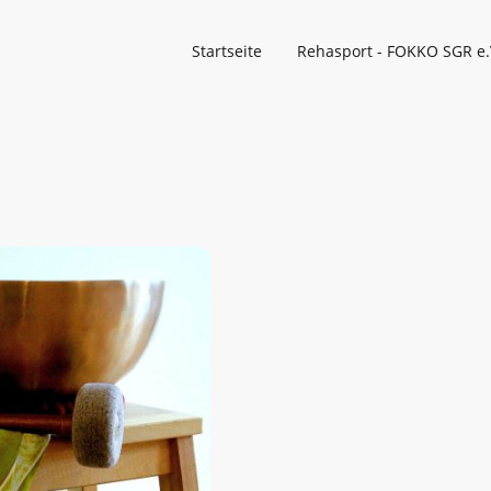
Startseite
Rehasport - FOKKO SGR e.
Yoga mit dem
Bei diesem Kurs geht es um 
der ein Stuhl als Unterstütz
wird. Der Kurs kombiniert k
Stabilität des Stuhls, um Flexi
Körperbewusstsein zu förder