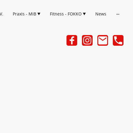
V.
Praxis - MiB
Fitness - FOKKO
News
 Stuhl
die sanfte Form des Yogas, bei
ung für die Übungen genutzt
lassische Yoga-Posen mit der
bilität, Kraft und
n, während gleichzeitig