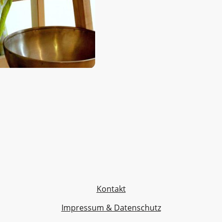
Gelenke und Muskulatur ge
sind leicht zugänglich und 
Atemtechniken und Entspan
ist der Kurs für diejenigen m
ältere Menschen oder Mensc
traditionellen Boden-Yoga-
Kontakt
Impressum & Datenschutz